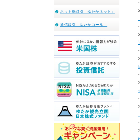
ネット株取引「ゆたかネット」
通信取引「ゆたかコール」