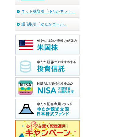
ネット株取引「ゆたかネット」
通信取引「ゆたかコール」