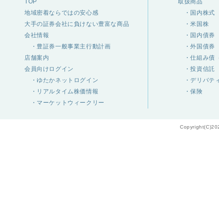
TOP
取扱商品
地域密着ならではの安心感
・国内株式
大手の証券会社に負けない豊富な商品
・米国株
会社情報
・国内債券
・豊証券一般事業主行動計画
・外国債券
店舗案内
・仕組み債（
会員向けログイン
・投資信託
・ゆたかネットログイン
・デリバテ
・リアルタイム株価情報
・保険
・マーケットウィークリー
Copyright(C)20