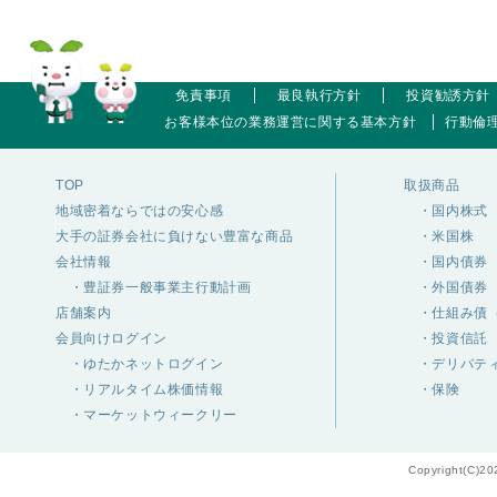
免責事項
最良執行方針
投資勧誘方針
お客様本位の業務運営に関する基本方針
行動倫
TOP
取扱商品
地域密着ならではの安心感
・国内株式
大手の証券会社に負けない豊富な商品
・米国株
会社情報
・国内債券
・豊証券一般事業主行動計画
・外国債券
店舗案内
・仕組み債（
会員向けログイン
・投資信託
・ゆたかネットログイン
・デリバテ
・リアルタイム株価情報
・保険
・マーケットウィークリー
Copyright(C)20