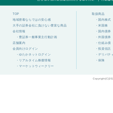
TOP
取扱商品
地域密着ならではの安心感
・国内株式
大手の証券会社に負けない豊富な商品
・米国株
会社情報
・国内債券
・豊証券一般事業主行動計画
・外国債券
店舗案内
・仕組み債（
会員向けログイン
・投資信託
・ゆたかネットログイン
・デリバテ
・リアルタイム株価情報
・保険
・マーケットウィークリー
Copyright(C)20