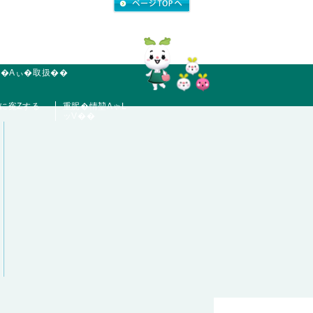
��Aぃ�取扱��
力に寃Zする
重胒�情堃AゃL
ッV��