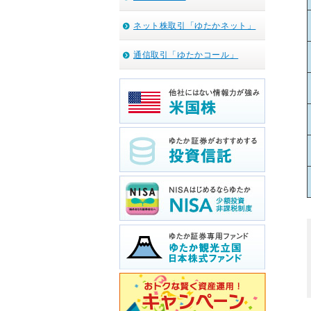
ネット株取引「ゆたかネット」
通信取引「ゆたかコール」