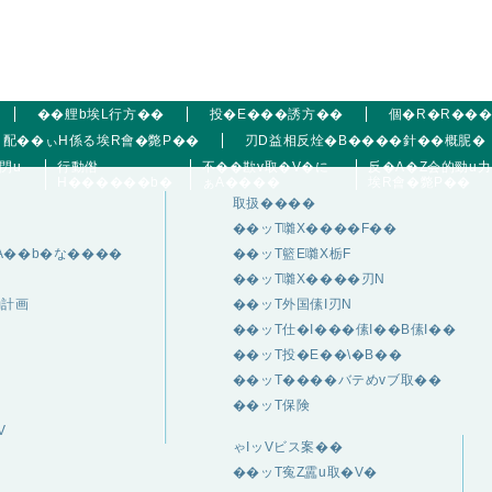
��艃b埃L行方��
投�E���誘方��
個�R�R��
配��ぃH係る埃R會�斃P��
刃D益相反烇�B����針��概胒�
閁u
行動倃
不��歁v取�V�に
反�A�Z会的勁u
H������b�
ぁA����
埃R會�斃P��
取扱����
��ッT囃X����F��
A��b�な����
��ッT籃E囃X栃F
��ッT囃X����刃N
動計画
��ッT外国傃I刃N
��ッT仕�I���傃I��B傃I��
��ッT投�E��\�B��
��ッT����バテめvブ取��
��ッT保険
V
ゃIッVビス案��
��ッT寃Z靁u取�V�